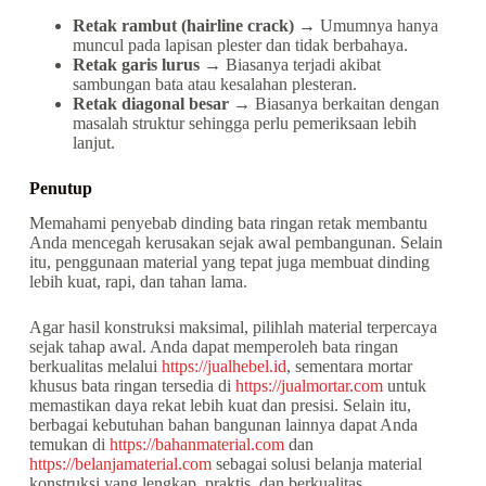
Retak rambut (hairline crack)
→ Umumnya hanya
muncul pada lapisan plester dan tidak berbahaya.
Retak garis lurus
→ Biasanya terjadi akibat
sambungan bata atau kesalahan plesteran.
Retak diagonal besar
→ Biasanya berkaitan dengan
masalah struktur sehingga perlu pemeriksaan lebih
lanjut.
Penutup
Memahami penyebab dinding bata ringan retak membantu
Anda mencegah kerusakan sejak awal pembangunan. Selain
itu, penggunaan material yang tepat juga membuat dinding
lebih kuat, rapi, dan tahan lama.
Agar hasil konstruksi maksimal, pilihlah material terpercaya
sejak tahap awal. Anda dapat memperoleh bata ringan
berkualitas melalui
https://jualhebel.id
, sementara mortar
khusus bata ringan tersedia di
https://jualmortar.com
untuk
memastikan daya rekat lebih kuat dan presisi. Selain itu,
berbagai kebutuhan bahan bangunan lainnya dapat Anda
temukan di
https://bahanmaterial.com
dan
https://belanjamaterial.com
sebagai solusi belanja material
konstruksi yang lengkap, praktis, dan berkualitas.