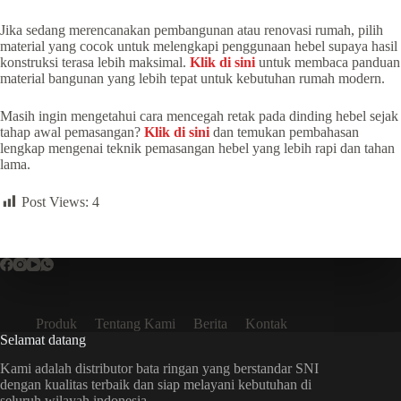
Jika sedang merencanakan pembangunan atau renovasi rumah, pilih
material yang cocok untuk melengkapi penggunaan hebel supaya hasil
konstruksi terasa lebih maksimal.
Klik di sini
untuk membaca panduan
material bangunan yang lebih tepat untuk kebutuhan rumah modern.
Masih ingin mengetahui cara mencegah retak pada dinding hebel sejak
tahap awal pemasangan?
Klik di sini
dan temukan pembahasan
lengkap mengenai teknik pemasangan hebel yang lebih rapi dan tahan
lama.
Post Views:
4
Produk
Tentang Kami
Berita
Kontak
Selamat datang
Kami adalah distributor bata ringan yang berstandar SNI
dengan kualitas terbaik dan siap melayani kebutuhan di
seluruh wilayah indonesia