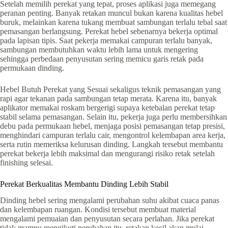
Setelah memilih perekat yang tepat, proses aplikasi juga memegang
peranan penting. Banyak retakan muncul bukan karena kualitas hebel
buruk, melainkan karena tukang membuat sambungan terlalu tebal saat
pemasangan berlangsung. Perekat hebel sebenarnya bekerja optimal
pada lapisan tipis. Saat pekerja memakai campuran terlalu banyak,
sambungan membutuhkan waktu lebih lama untuk mengering
sehingga perbedaan penyusutan sering memicu garis retak pada
permukaan dinding.
Hebel Butuh Perekat yang Sesuai sekaligus teknik pemasangan yang
rapi agar tekanan pada sambungan tetap merata. Karena itu, banyak
aplikator memakai roskam bergerigi supaya ketebalan perekat tetap
stabil selama pemasangan. Selain itu, pekerja juga perlu membersihkan
debu pada permukaan hebel, menjaga posisi pemasangan tetap presisi,
menghindari campuran terlalu cair, mengontrol kelembapan area kerja,
serta rutin memeriksa kelurusan dinding. Langkah tersebut membantu
perekat bekerja lebih maksimal dan mengurangi risiko retak setelah
finishing selesai.
Perekat Berkualitas Membantu Dinding Lebih Stabil
Dinding hebel sering mengalami perubahan suhu akibat cuaca panas
dan kelembapan ruangan. Kondisi tersebut membuat material
mengalami pemuaian dan penyusutan secara perlahan. Jika perekat
tidak mampu mengikuti perubahan itu, retakan kecil akan mulai