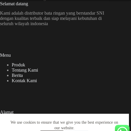
Selamat datang
Kami adalah distributor bata ringan yang berstandar SNI
dengan kualitas terbaik dan siap melayani kebutuhan di
seluruh wilayah indonesia
Menu
Produk
Tentang Kami
Berita
Kontak Kami
Alamat
Jl. Dr. Wahidin Sudirohusodo No.728A, Dahanrejo, Kec.
We use cookies to ensure that we give you the best experience on
Kebomas, Kabupaten Gresik, Jawa Timur
our website.