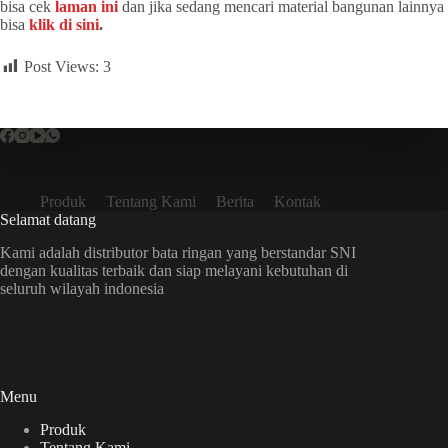
bisa cek
laman ini
dan jika sedang mencari material bangunan lainnya
bisa
klik di sini
.
Post Views:
3
Produk
Tentang Kami
Berita
Kontak
Selamat datang
Kami adalah distributor bata ringan yang berstandar SNI
dengan kualitas terbaik dan siap melayani kebutuhan di
seluruh wilayah indonesia
Menu
Produk
Tentang Kami