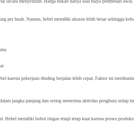
rial secara menyeluruh. Harga bukan hanya soal biaya pembelian awal,
tung per buah. Namun, hebel memiliki ukuran lebih besar sehingga keb
sama
ar
bel karena pekerjaan dinding berjalan lebih cepat. Faktor ini membant
m jangka panjang dan sering menerima aktivitas penghuni setiap hari.
rial. Hebel memiliki bobot ringan tetapi tetap kuat karena proses produ