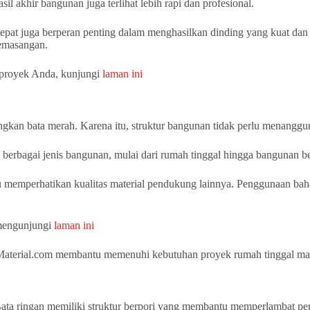
sil akhir bangunan juga terlihat lebih rapi dan profesional.
tepat juga berperan penting dalam menghasilkan dinding yang kuat dan
pemasangan.
 proyek Anda, kunjungi
laman ini
ngkan bata merah. Karena itu, struktur bangunan tidak perlu menanggun
berbagai jenis bangunan, mulai dari rumah tinggal hingga bangunan be
rlu memperhatikan kualitas material pendukung lainnya. Penggunaan b
 mengunjungi
laman ini
jaMaterial.com membantu memenuhi kebutuhan proyek rumah tinggal m
ata ringan memiliki struktur berpori yang membantu memperlambat per