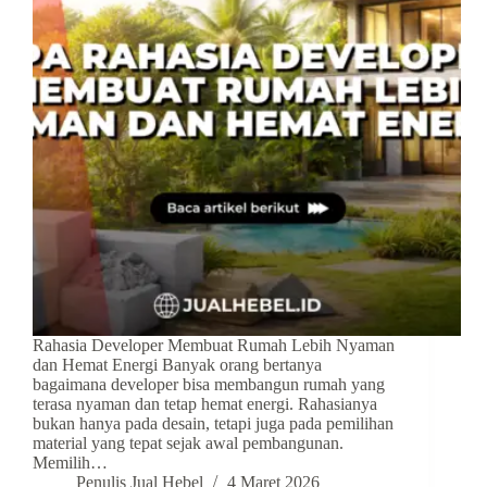
Rahasia Developer Membuat Rumah Lebih Nyaman
dan Hemat Energi Banyak orang bertanya
bagaimana developer bisa membangun rumah yang
terasa nyaman dan tetap hemat energi. Rahasianya
bukan hanya pada desain, tetapi juga pada pemilihan
material yang tepat sejak awal pembangunan.
Memilih…
Penulis Jual Hebel
4 Maret 2026