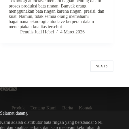
Teknologi autoclave menjadi bagian penting dalam
proses produksi bata ringan. Banyak orang
menggunakan bata ringan karena ringan, presisi, dan
kuat. Namun, tidak semua orang memahami
bagaimana teknologi autoclave berperan dalam
menciptakan kualitas tersebut.…
Penulis Jual Hebel
4 Maret 2026
NEXT
Produk
Tentang Kami
Berita
Kontak
Selamat datang
Kami adalah distributor bata ringan yang berstandar SNI
dengan kualitas terbaik dan siap melayani kebutuhan di